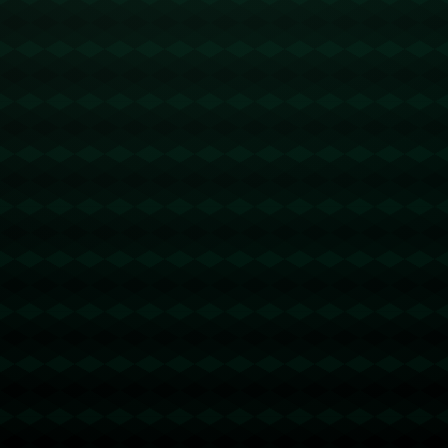
首页
404 Error
糟糕！找不到该页面
糟糕！找不到该页面
返回首页
订阅新闻通讯
随时了解我们的最新动态！订阅我们的时事通讯即可收到独家内
容和特别优惠。
订阅我们的服务