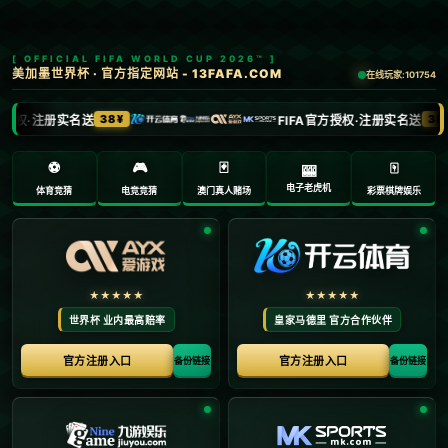
0371-9466079
admin@osonny.com