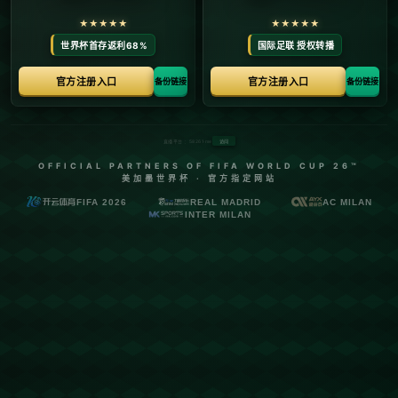
首页
关于永利官网
服务
单独服务
新闻中心
永利官网的团队
联系永利官网
页面未找到