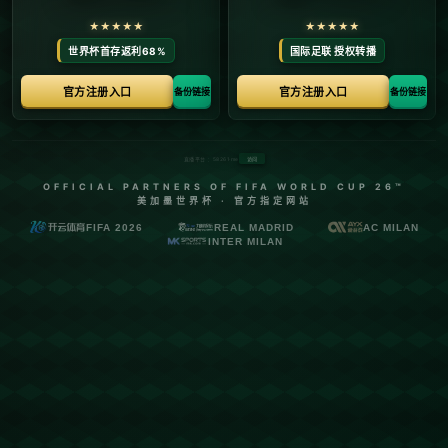
首页
关于永利官网
服务
单独服务
新闻中心
永利官网的团队
联系永利官网
页面未找到