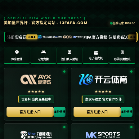
0371-9466079
admin@osonny.com