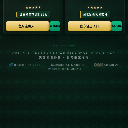
首页
关于永利官网
服务
单独服务
新闻中心
永利官网的团队
联系永利官网
页面未找到