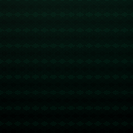
首页
404 Error
糟糕！找不到该页面
糟糕！找不到该页面
返回首页
订阅新闻通讯
随时了解我们的最新动态！订阅我们的时事通讯即可收到独家内
容和特别优惠。
订阅我们的服务