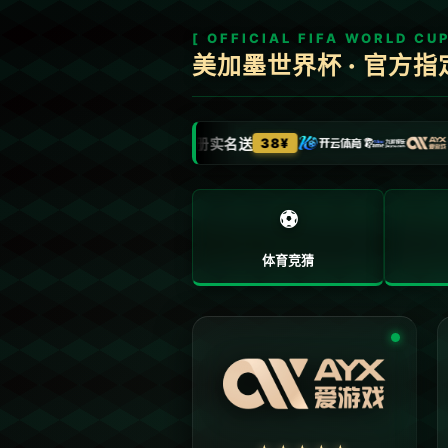
0371-9466079
admin@osonny.com