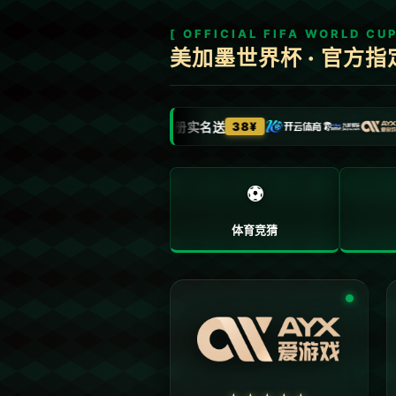
0371-9466079
admin@osonny.com