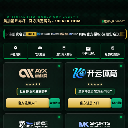
0371-9466079
admin@osonny.com