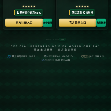
首页
关于永利官网
服务
单独服务
新闻中心
永利官网的团队
联系永利官网
页面未找到