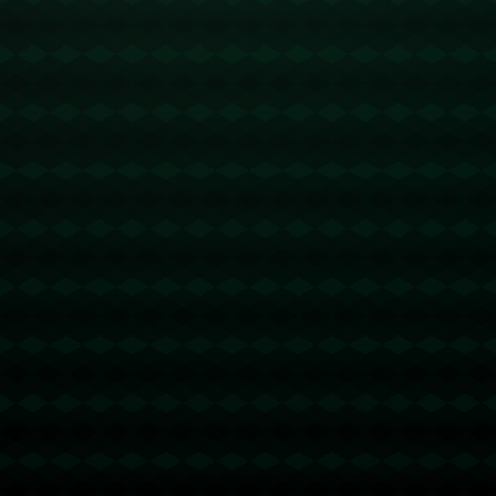
首页
404 Error
糟糕！找不到该页面
糟糕！找不到该页面
返回首页
订阅新闻通讯
随时了解我们的最新动态！订阅我们的时事通讯即可收到独家内
容和特别优惠。
订阅我们的服务