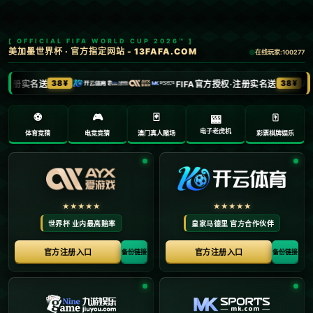
0371-9466079
admin@osonny.com