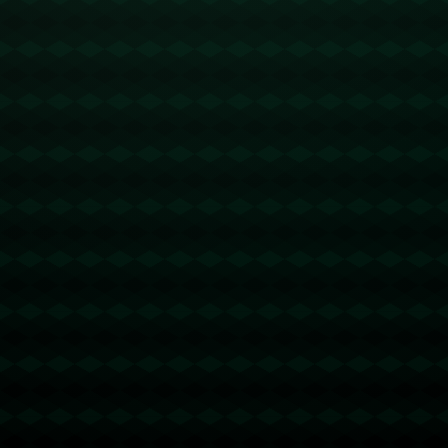
首页
404 Error
糟糕！找不到该页面
糟糕！找不到该页面
返回首页
订阅新闻通讯
随时了解我们的最新动态！订阅我们的时事通讯即可收到独家内
容和特别优惠。
订阅我们的服务