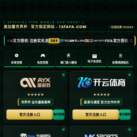
阿隆索斬獲德國最佳教練 勒沃庫森官方致賀.
栏目：永利官网
发布时间：2026-08-06