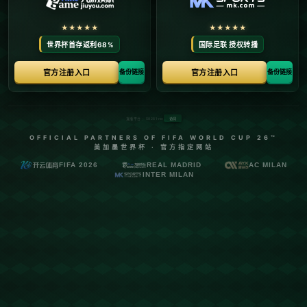
**阿隆索斬獲德國最佳教練 勒沃庫森官方致賀**：這一消息令
人振奮，標誌着阿隆索在教練生涯中的又一大成就。本文將探討
阿隆索如何憑藉他的戰術智慧和領導才能，助力勒沃庫森崛起，
並最終斬獲德國最佳教練的榮譽，贏得廣泛讚譽。
*萊萬多夫斯基、克羅斯、穆勒等其他德國大師們的支持*，提升
了阿隆索作為教練的重要性。他們都見證了阿隆索在球場上的崇
高智慧與戰術靈敏度。**這些品質**，無疑緊密關聯到他在勒沃
庫森的成功。
**勒沃庫森**是一支以進攻風格著稱的德國球隊。而阿隆索的加
入，為其注入了新的活力。他採用的戰術靈活多變，讓球隊在嚴
謹的防守中保持攻擊力，以強大的控球能力和敏捷的快速反擊，
立於不敗之地。這種策略，讓勒沃庫森在德甲賽場上異軍突起，
獲得多場關鍵比賽的勝利。