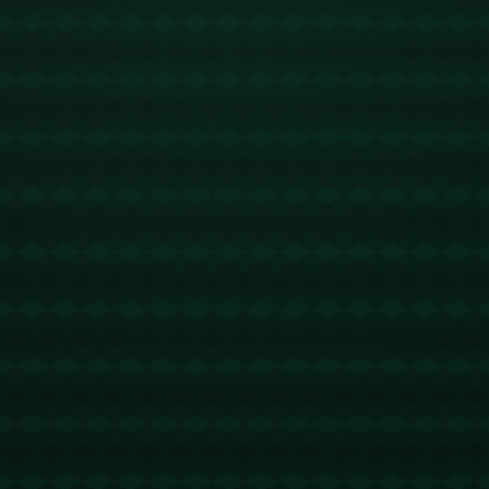
### 发球违规频发原因