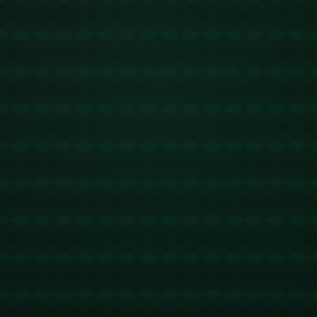
了对手反扑的希望。**洛卡特利**的精彩进球不仅是一己之功，
更是整个团队合作的结晶。他在中场的调度和运筹，充分展现了
他的技术优势。
**从战术角度来看**，意大利队主教练曼奇尼采取了4-3-3阵
型，强调快速反击和高效的控球。这一战略不仅令保加利亚难以
招架，也更好地发挥了意大利球员的个人技术特长。后防线上的
稳健发挥以及门将唐纳鲁马的几次关键扑救，更是确保了意大利
零封对手。一场完美的比赛不仅取决于进攻的锐利，更需要防守
的稳固。
**反观保加利亚**，在面对此前保持强势的意大利时，他们的防
守显得脆弱，尤其是在上半场就被贝洛蒂破门之后，整体节奏被
打乱。虽然在比赛后半段试图加强攻势，但整体效果不佳。这场
比赛也是一个醒目的信号，提醒他们在应对实力强大的对手时需
要更多准备和更灵活的战术调整。