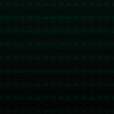
曾饱受质疑，然而他通过稳健表现和不断学习逐渐成为世界顶级
门将。**卡里乌斯若能够借鉴这些经验，并在沙尔克04提供的平
台上重新证明自我，那么他显然可望迎来事业的第二春**。