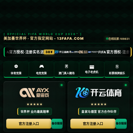
好久不见呐！沙尔克04有望签下卡里乌斯作为
替补门将.