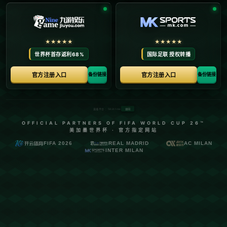
栏目：永利官网
发布时间：2026-08-07
**好久不见呐！沙尔克04有望签下卡里乌斯作为替补门将**
在国际足坛的版图中，不乏令人激动的新动态。**沙尔克04可能
签下曾效力于利物浦的知名门将卡里乌斯，这一消息无疑成为近
期足球圈的热门话题**。当卡里乌斯的名字流传于绿茵场时，人
们不禁期待这位有实力又颇具争议的守门员带来的可能性。本文
将针对这则转会新闻展开探讨，分析卡里乌斯如何能为沙尔克04
带来帮助，以及这笔潜在签约的意义。