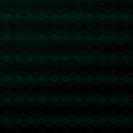
整体竞争力的重要一步。博纳文图拉的经验和技巧将有助于提