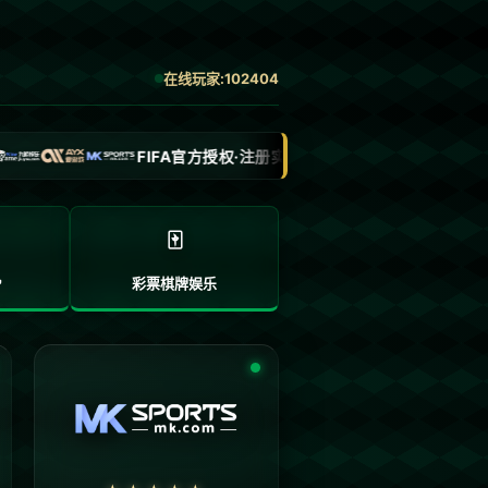
简介
产品中心
新闻中心
联系方式