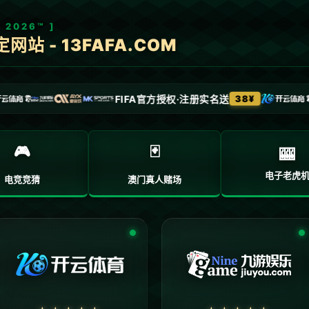
网站首页
公司