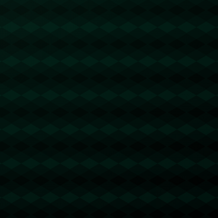
比赛中都保持高水平的发挥，还要具备强大的心理素质和异常的