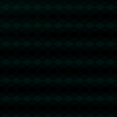
现，让对手难以攻破他的十指关。
的夺冠之旅立下了汗马功劳。在对阵德国的半决赛中，他高接低
00场零封记录增添了一笔浓墨重彩。
赛的热情成为众多职业球员的榜样。因此，可以说，布馮的