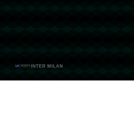
疑对其员工数量的增加起到了推动作用。然而，在过去几年
乐部重新考虑其运营结构。
域，例如*球员引进*、*基础设施建设*或*青训系统*的增强
0万英镑的补偿费。因此，这次行动很可能也需支付巨额的经济
大规模裁员，通过果断调整内部组织结构，减少不必要的开销，
。*通过裁员节省的资金可以用于投资这些新兴领域*，从而