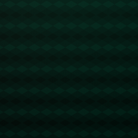
联裁200人约节省3600万镑，但得支付补偿费&上次是8
栏目：永利官网
发布时间：2026-08-07