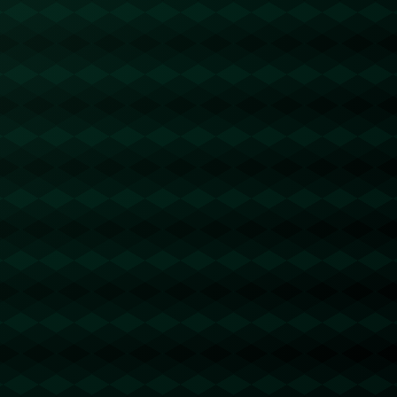
60万镑.