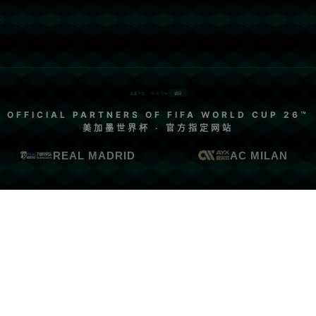
界知名的足球俱乐部，曼联长期以来在全球范围内扩展其商业版图，这无
财务压力也随之增加。球场空置、赛事取消、观众减少等现实情况，迫使俱
俱乐部每年节省约3600万英镑。这笔资金可以被重新分配到更为重要的领
会产生额外的开支：例如，曼联上一次类似规模的裁员就支付了高达86
成功的同行案例。例如，**阿森纳**在2020年疫情严重时期也进行了
胜利。这样的转型策略展示了财务健康对比赛成绩提升的潜在作用。
今的体育领域，数据分析、数字化转型及*球迷互动*等元素变得格外重要