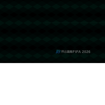
*首先，我们需要了解曼联此次裁员的动机与影响。*作为世
中，由于**疫情的冲击**和体育行业的整体变化，曼联的
**裁员的直接经济效益不可忽视**。此次削减人力成本预计为
等。然而，必须要注意的是，裁员带来的不仅仅是节省，它也
补偿。
*那么，为何曼联会选择在此时进行裁员？*这里不妨参考一些
最终在随后的两个赛季中表现出色，甚至赢得了重要比赛的
与此同时，裁员也可能是曼联适应全新战略的重要一环。在当